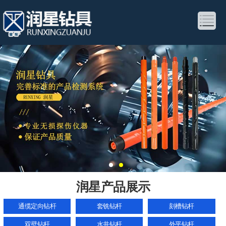
润星产品展示
通缆定向钻杆
套铣钻杆
刻槽钻杆
双壁钻杆
水井钻杆
外平钻杆