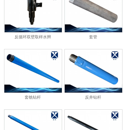
1
2
反循环双壁取样水辫
套管
套铣钻杆
反井钻杆