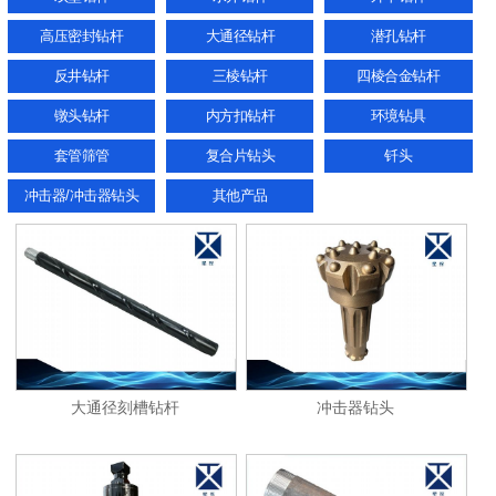
高压密封钻杆
大通径钻杆
潜孔钻杆
反井钻杆
三棱钻杆
四棱合金钻杆
镦头钻杆
内方扣钻杆
环境钻具
套管筛管
复合片钻头
钎头
冲击器/冲击器钻头
其他产品
大通径刻槽钻杆
冲击器钻头