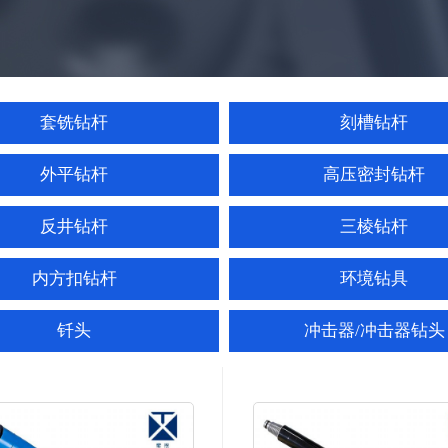
套铣钻杆
刻槽钻杆
外平钻杆
高压密封钻杆
反井钻杆
三棱钻杆
内方扣钻杆
环境钻具
钎头
冲击器/冲击器钻头