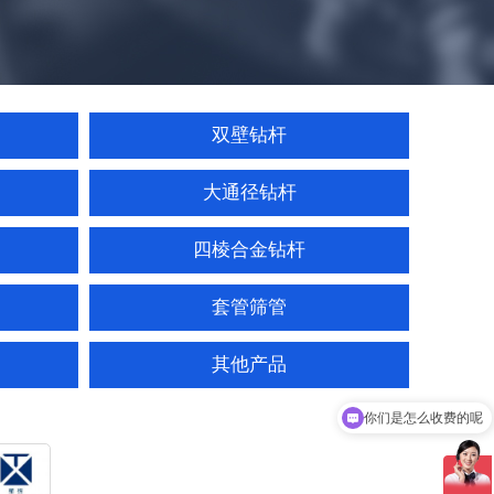
双壁钻杆
大通径钻杆
四棱合金钻杆
套管筛管
其他产品
你们是怎么收费的呢