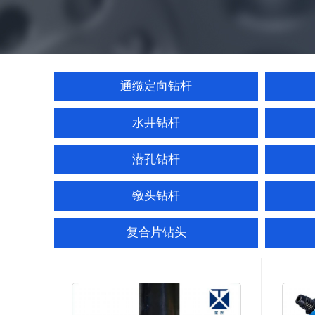
通缆定向钻杆
水井钻杆
潜孔钻杆
镦头钻杆
复合片钻头